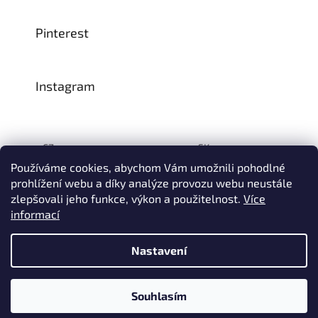
Pinterest
Instagram
CZ:
SK:
Používáme cookies, abychom Vám umožnili pohodlné
prohlížení webu a díky analýze provozu webu neustále
zlepšovali jeho funkce, výkon a použitelnost.
Více
Vytvořil Shoptet
informací
© 1993–2026
INTEA SERVICE s.r.o.
Všechna práva vyhrazena.
Nastavení
Na přelomu července a srpna může dojít k určitému zpoždění
dodávek zboží do našeho skladu, a tím i k prodloužení termínu
doručení Vaší objednávky, a to z důvodu celozávodních
dovolených našich slovinských dodavatelů. Děkujeme za
Souhlasím
pochopení.