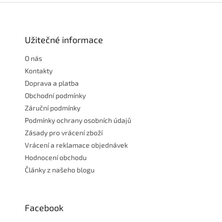
Z
á
p
a
Užitečné informace
t
O nás
í
Kontakty
Doprava a platba
Obchodní podmínky
Záruční podmínky
Podmínky ochrany osobních údajů
Zásady pro vrácení zboží
Vrácení a reklamace objednávek
Hodnocení obchodu
Články z našeho blogu
Facebook