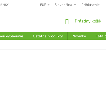
EUR
Slovenčina
Prihlásenie
IENKY
ZÁRUČNÉ PODMIENKY
PODMIENKY OCHRANY OSOBN
NÁKUPNÝ
Prázdny košík
KOŠÍK
ové vybavenie
Ostatné produkty
Novinky
Katal