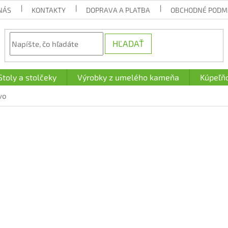
NÁS
KONTAKTY
DOPRAVA A PLATBA
OBCHODNÉ PODM
HĽADAŤ
Stoly a stolčeky
Výrobky z umelého kameňa
Kúpeľň
vo