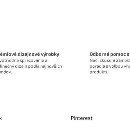
émiové dizajnové výrobky
Odborná pomoc s
votriedne spracovanie a
Naši skúsení zames
dinečný dizajn podľa najnovších
poradia s voľbou v
endov.
produktu.
k
Pinterest