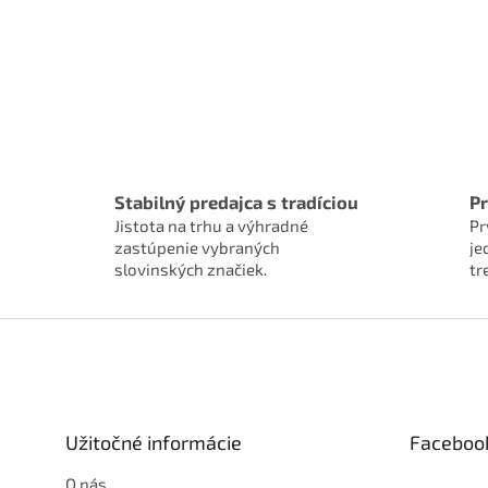
Stabilný predajca s tradíciou
Pr
Jistota na trhu a výhradné
Pr
zastúpenie vybraných
je
slovinských značiek.
tr
Z
á
p
ä
t
Užitočné informácie
Faceboo
i
e
O nás