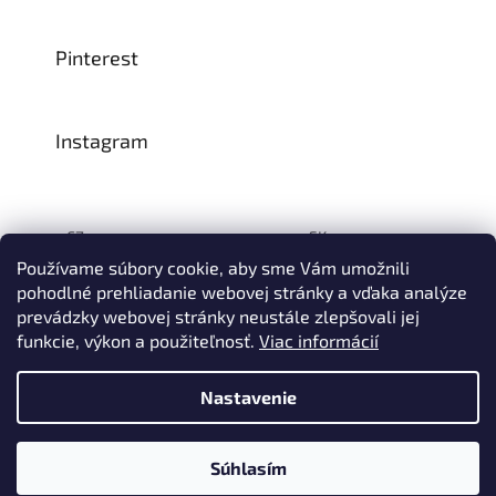
Pinterest
Instagram
CZ:
SK:
Používame súbory cookie, aby sme Vám umožnili
pohodlné prehliadanie webovej stránky a vďaka analýze
prevádzky webovej stránky neustále zlepšovali jej
Vytvoril Shoptet
funkcie, výkon a použiteľnosť
.
Viac informácií
© 1993–2026
INTEA SERVICE s.r.o.
Všetky práva vyhradené.
Nastavenie
Na prelome júla a augusta môže dôjsť k určitému oneskoreniu
dodávok tovaru do nášho skladu, a tým aj k predĺženiu termínu
doručenia Vašej objednávky, a to z dôvodu celozávodných
dovoleniek našich slovinských dodávateľov. Ďakujeme za
Súhlasím
pochopenie.