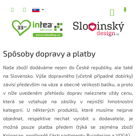
Prejsť
na
NÁKUP
obsah
KOŠÍK
Spôsoby dopravy a platby
Naše zboží dodáváme nejen do České republiky, ale také
na Slovensko. Výše dopravného (včetně případné dobírky)
závisí především na váze a obecně velikosti balíku, a proto
v níže uvedeném přehledu doprav naleznete vždy cenu,
která se vztahuje na zásilky v nejnižší hmotnostní
kategorii. U některých produktů, které musíme nejprve
objednat, respektive nechat vyrobit u dodavatele, je
možná pouze platba předem (týká se zejména zboží
Kolpasan, popřípadě části sortimentu Rujzdesign a VOGA).