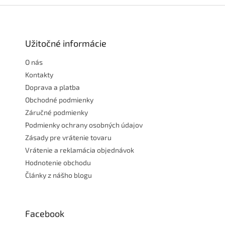
Z
á
p
ä
Užitočné informácie
t
O nás
i
e
Kontakty
Doprava a platba
Obchodné podmienky
Záručné podmienky
Podmienky ochrany osobných údajov
Zásady pre vrátenie tovaru
Vrátenie a reklamácia objednávok
Hodnotenie obchodu
Články z nášho blogu
Facebook