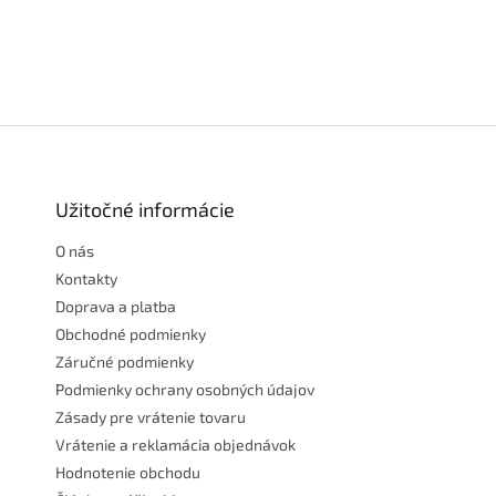
Z
á
p
ä
Užitočné informácie
t
O nás
i
e
Kontakty
Doprava a platba
Obchodné podmienky
Záručné podmienky
Podmienky ochrany osobných údajov
Zásady pre vrátenie tovaru
Vrátenie a reklamácia objednávok
Hodnotenie obchodu