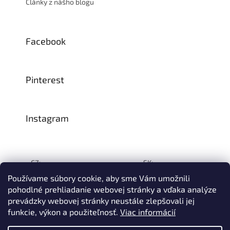
Články z nášho blogu
Facebook
Pinterest
Instagram
CZ:
SK:
Používame súbory cookie, aby sme Vám umožnili
pohodlné prehliadanie webovej stránky a vďaka analýze
prevádzky webovej stránky neustále zlepšovali jej
Vytvoril Shoptet
funkcie, výkon a použiteľnosť
.
Viac informácií
© 1993–2026
INTEA SERVICE s.r.o.
Všetky práva vyhradené.