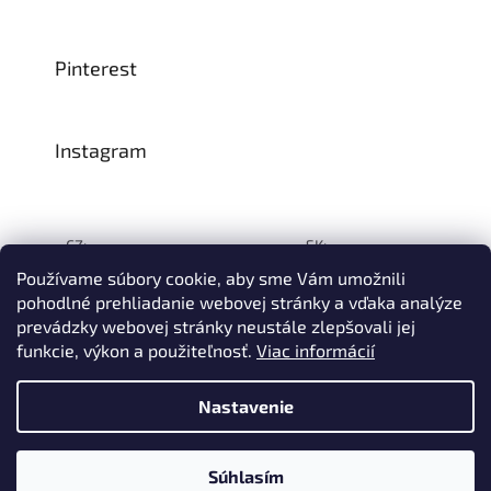
Pinterest
Instagram
CZ:
SK:
Používame súbory cookie, aby sme Vám umožnili
pohodlné prehliadanie webovej stránky a vďaka analýze
prevádzky webovej stránky neustále zlepšovali jej
Vytvoril Shoptet
funkcie, výkon a použiteľnosť
.
Viac informácií
© 1993–2026
INTEA SERVICE s.r.o.
Všetky práva vyhradené.
Nastavenie
Na prelome júla a augusta môže dôjsť k určitému oneskoreniu
dodávok tovaru do nášho skladu, a tým aj k predĺženiu termínu
doručenia Vašej objednávky, a to z dôvodu celozávodných
dovoleniek našich slovinských dodávateľov. Ďakujeme za
Súhlasím