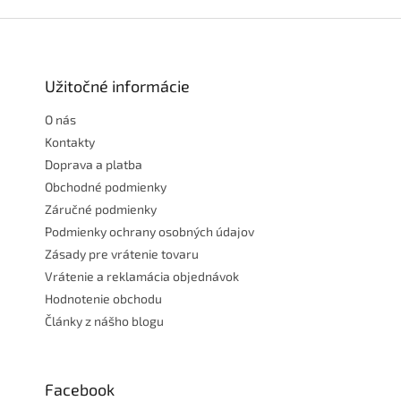
Z
á
p
ä
Užitočné informácie
t
O nás
i
e
Kontakty
Doprava a platba
Obchodné podmienky
Záručné podmienky
Podmienky ochrany osobných údajov
Zásady pre vrátenie tovaru
Vrátenie a reklamácia objednávok
Hodnotenie obchodu
Články z nášho blogu
Facebook