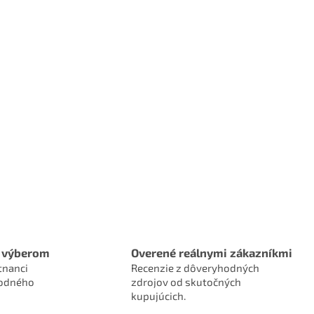
 výberom
Overené reálnymi zákazníkmi
tnanci
Recenzie z dôveryhodných
hodného
zdrojov od skutočných
kupujúcich.