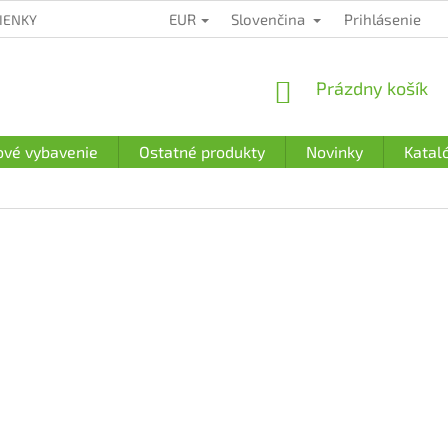
EUR
Slovenčina
Prihlásenie
IENKY
ZÁRUČNÉ PODMIENKY
PODMIENKY OCHRANY OSOBN
NÁKUPNÝ
Prázdny košík
KOŠÍK
ové vybavenie
Ostatné produkty
Novinky
Katal