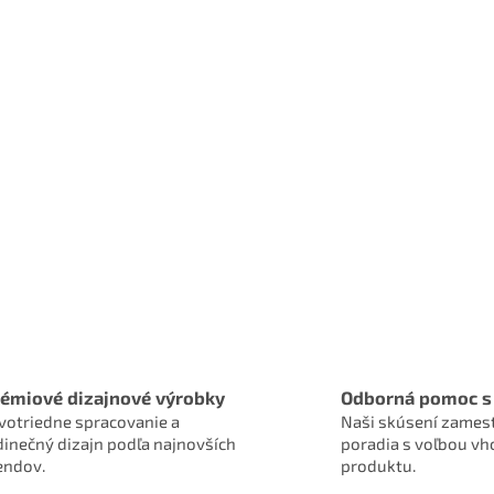
émiové dizajnové výrobky
Odborná pomoc s
votriedne spracovanie a
Naši skúsení zames
dinečný dizajn podľa najnovších
poradia s voľbou v
endov.
produktu.