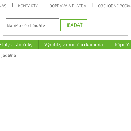
NÁS
KONTAKTY
DOPRAVA A PLATBA
OBCHODNÉ PODM
HĽADAŤ
Stoly a stolčeky
Výrobky z umelého kameňa
Kúpeľň
 jedálne