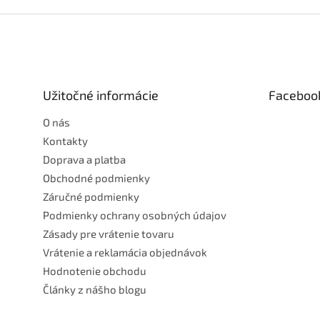
Z
á
p
ä
t
Užitočné informácie
Faceboo
i
e
O nás
Kontakty
Doprava a platba
Obchodné podmienky
Záručné podmienky
Podmienky ochrany osobných údajov
Zásady pre vrátenie tovaru
Vrátenie a reklamácia objednávok
Hodnotenie obchodu
Články z nášho blogu