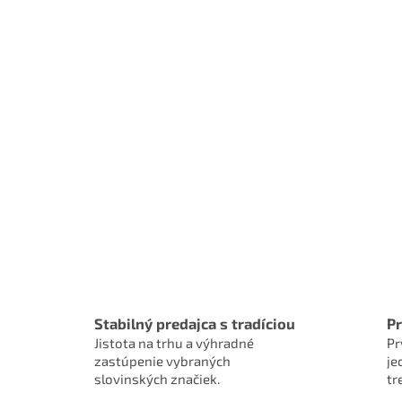
Stabilný predajca s tradíciou
Pr
Jistota na trhu a výhradné
Pr
zastúpenie vybraných
je
slovinských značiek.
tr