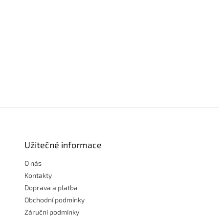
Z
á
p
a
Užitečné informace
t
O nás
í
Kontakty
Doprava a platba
Obchodní podmínky
Záruční podmínky