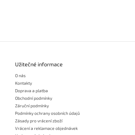
Z
á
p
a
Užitečné informace
t
O nás
í
Kontakty
Doprava a platba
Obchodní podmínky
Záruční podmínky
Podmínky ochrany osobních údajů
Zásady pro vrácení zboží
Vrácení a reklamace objednávek