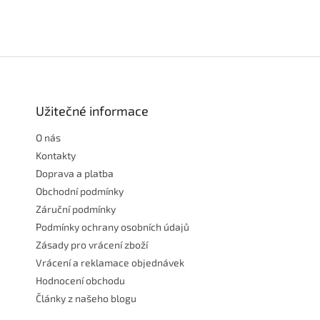
Z
á
p
a
Užitečné informace
t
O nás
í
Kontakty
Doprava a platba
Obchodní podmínky
Záruční podmínky
Podmínky ochrany osobních údajů
Zásady pro vrácení zboží
Vrácení a reklamace objednávek
Hodnocení obchodu
Články z našeho blogu