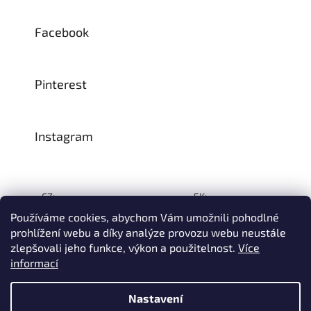
Facebook
Pinterest
Instagram
CZ:
SK:
Používáme cookies, abychom Vám umožnili pohodlné
prohlížení webu a díky analýze provozu webu neustále
zlepšovali jeho funkce, výkon a použitelnost.
Více
Vytvořil Shoptet
informací
© 1993–2026
INTEA SERVICE s.r.o.
Všechna práva vyhrazena.
Nastavení
Na přelomu července a srpna může dojít k určitému zpoždění