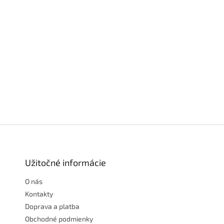
Z
á
p
ä
Užitočné informácie
t
O nás
i
e
Kontakty
Doprava a platba
Obchodné podmienky