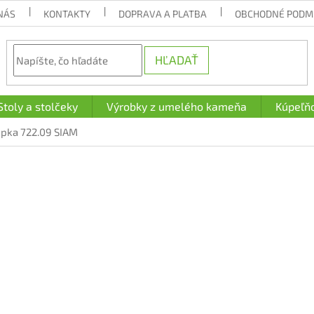
NÁS
KONTAKTY
DOPRAVA A PLATBA
OBCHODNÉ PODM
HĽADAŤ
Stoly a stolčeky
Výrobky z umelého kameňa
Kúpeľň
pka 722.09 SIAM