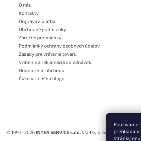
e
O nás
Kontakty
Doprava a platba
Obchodné podmienky
Záručné podmienky
Podmienky ochrany osobných údajov
Zásady pre vrátenie tovaru
Vrátenie a reklamácia objednávok
Hodnotenie obchodu
Články z nášho blogu
Používame s
prehliadani
© 1993–2026
INTEA SERVICE s.r.o.
Všetky práva vyhradené.
stránky neus