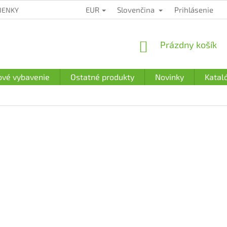
EUR
Slovenčina
Prihlásenie
IENKY
ZÁRUČNÉ PODMIENKY
PODMIENKY OCHRANY OSOBN
NÁKUPNÝ
Prázdny košík
KOŠÍK
ové vybavenie
Ostatné produkty
Novinky
Katal