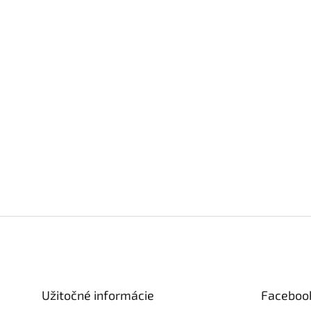
Z
á
p
ä
t
Užitočné informácie
Faceboo
i