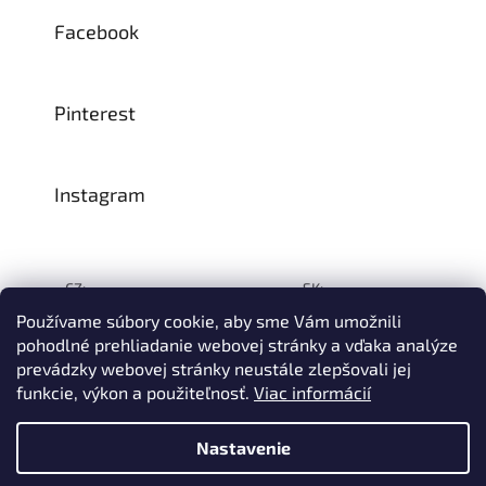
Facebook
Pinterest
Instagram
CZ:
SK:
Používame súbory cookie, aby sme Vám umožnili
pohodlné prehliadanie webovej stránky a vďaka analýze
prevádzky webovej stránky neustále zlepšovali jej
Vytvoril Shoptet
funkcie, výkon a použiteľnosť
.
Viac informácií
© 1993–2026
INTEA SERVICE s.r.o.
Všetky práva vyhradené.
Nastavenie
Na prelome júla a augusta môže dôjsť k určitému oneskoreniu
dodávok tovaru do nášho skladu, a tým aj k predĺženiu termínu