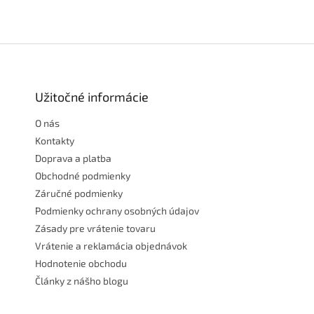
Z
á
p
ä
Užitočné informácie
t
O nás
i
e
Kontakty
Doprava a platba
Obchodné podmienky
Záručné podmienky
Podmienky ochrany osobných údajov
Zásady pre vrátenie tovaru
Vrátenie a reklamácia objednávok
Hodnotenie obchodu
Články z nášho blogu