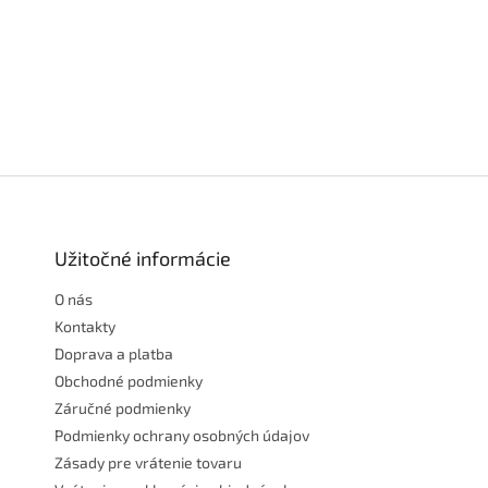
Z
á
p
ä
Užitočné informácie
t
O nás
i
e
Kontakty
Doprava a platba
Obchodné podmienky
Záručné podmienky
Podmienky ochrany osobných údajov
Zásady pre vrátenie tovaru