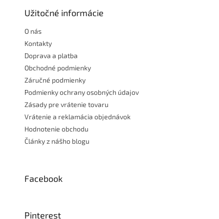
p
ä
Užitočné informácie
t
O nás
i
e
Kontakty
Doprava a platba
Obchodné podmienky
Záručné podmienky
Podmienky ochrany osobných údajov
Zásady pre vrátenie tovaru
Vrátenie a reklamácia objednávok
Hodnotenie obchodu
Články z nášho blogu
Facebook
Pinterest