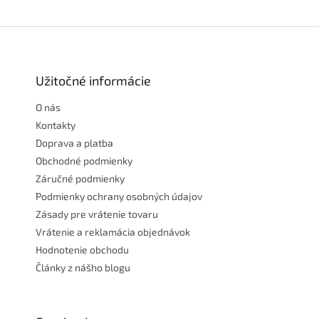
Z
á
p
ä
Užitočné informácie
t
O nás
i
e
Kontakty
Doprava a platba
Obchodné podmienky
Záručné podmienky
Podmienky ochrany osobných údajov
Zásady pre vrátenie tovaru
Vrátenie a reklamácia objednávok
Hodnotenie obchodu
Články z nášho blogu