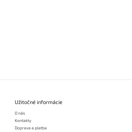
Z
á
p
ä
Užitočné informácie
t
O nás
i
e
Kontakty
Doprava a platba