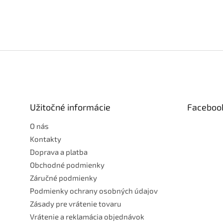
Z
á
p
ä
t
Užitočné informácie
Faceboo
i
e
O nás
Kontakty
Doprava a platba
Obchodné podmienky
Záručné podmienky
Podmienky ochrany osobných údajov
Zásady pre vrátenie tovaru
Vrátenie a reklamácia objednávok