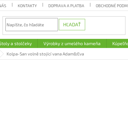
NÁS
KONTAKTY
DOPRAVA A PLATBA
OBCHODNÉ PODM
HĽADAŤ
Stoly a stolčeky
Výrobky z umelého kameňa
Kúpeľň
Kolpa-San volně stojící vana Adam&Eva