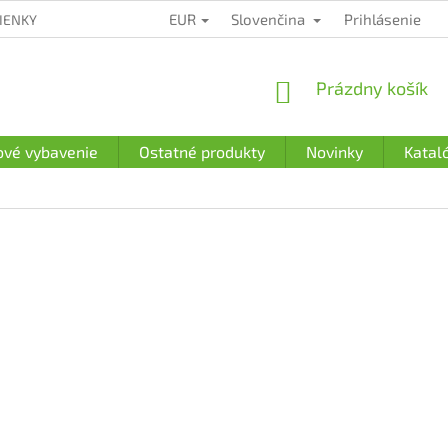
EUR
Slovenčina
Prihlásenie
IENKY
ZÁRUČNÉ PODMIENKY
PODMIENKY OCHRANY OSOBN
NÁKUPNÝ
Prázdny košík
KOŠÍK
ové vybavenie
Ostatné produkty
Novinky
Katal