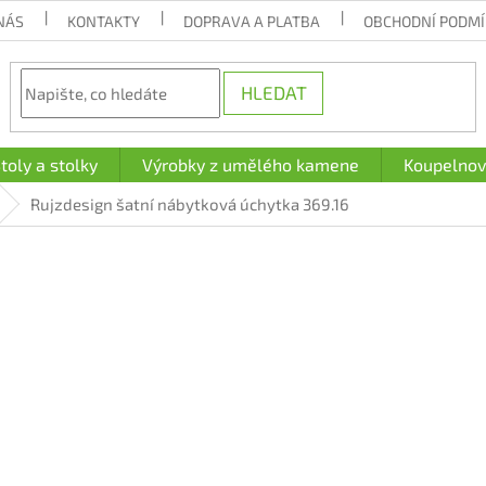
NÁS
KONTAKTY
DOPRAVA A PLATBA
OBCHODNÍ PODM
HLEDAT
toly a stolky
Výrobky z umělého kamene
Koupelnov
Rujzdesign šatní nábytková úchytka 369.16