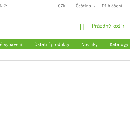
CZK
Čeština
Přihlášení
ÍNKY
ZÁRUČNÍ PODMÍNKY
PODMÍNKY OCHRANY OSOBNÍCH Ú
NÁKUPNÍ
Prázdný košík
KOŠÍK
é vybavení
Ostatní produkty
Novinky
Katalogy