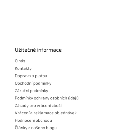
Z
á
p
a
Užitečné informace
t
O nás
í
Kontakty
Doprava a platba
Obchodní podmínky
Záruční podmínky
Podmínky ochrany osobních údajů
Zásady pro vrácení zboží
Vrácení a reklamace objednávek
Hodnocení obchodu
Články z našeho blogu