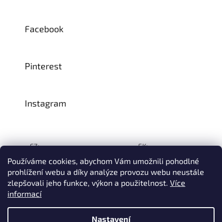
Facebook
Pinterest
Instagram
CZ:
SK:
Používáme cookies, abychom Vám umožnili pohodlné
prohlížení webu a díky analýze provozu webu neustále
zlepšovali jeho funkce, výkon a použitelnost.
Více
Vytvořil Shoptet
informací
© 1993–2026
INTEA SERVICE s.r.o.
Všechna práva vyhrazena.
Nastavení