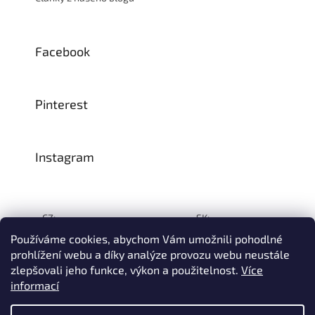
Facebook
Pinterest
Instagram
CZ:
SK:
Používáme cookies, abychom Vám umožnili pohodlné
prohlížení webu a díky analýze provozu webu neustále
zlepšovali jeho funkce, výkon a použitelnost.
Více
Vytvořil Shoptet
informací
© 1993–2026
INTEA SERVICE s.r.o.
Všechna práva vyhrazena.