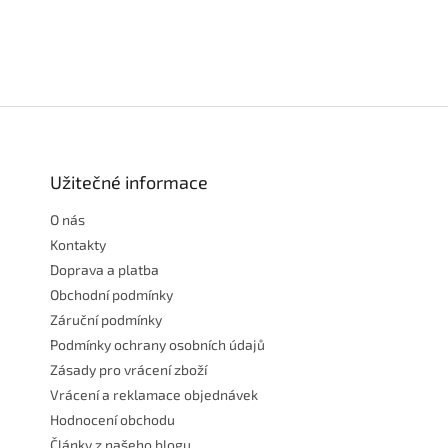
Z
á
p
a
Užitečné informace
t
O nás
í
Kontakty
Doprava a platba
Obchodní podmínky
Záruční podmínky
Podmínky ochrany osobních údajů
Zásady pro vrácení zboží
Vrácení a reklamace objednávek
Hodnocení obchodu
Články z našeho blogu