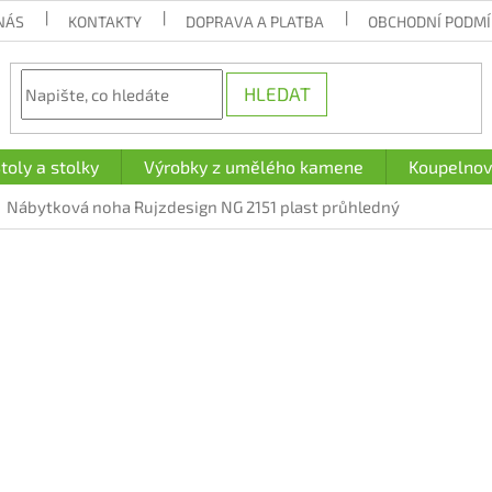
NÁS
KONTAKTY
DOPRAVA A PLATBA
OBCHODNÍ PODM
HLEDAT
toly a stolky
Výrobky z umělého kamene
Koupelnov
Nábytková noha Rujzdesign NG 2151 plast průhledný