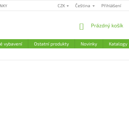
CZK
Čeština
Přihlášení
ÍNKY
ZÁRUČNÍ PODMÍNKY
PODMÍNKY OCHRANY OSOBNÍCH Ú
NÁKUPNÍ
Prázdný košík
KOŠÍK
é vybavení
Ostatní produkty
Novinky
Katalogy