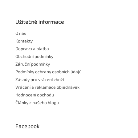
Z
á
p
a
Užitečné informace
t
O nás
í
Kontakty
Doprava a platba
Obchodní podmínky
Záruční podmínky
Podmínky ochrany osobních údajů
Zásady pro vrácení zboží
Vrácení a reklamace objednávek
Hodnocení obchodu
Články z našeho blogu
Facebook