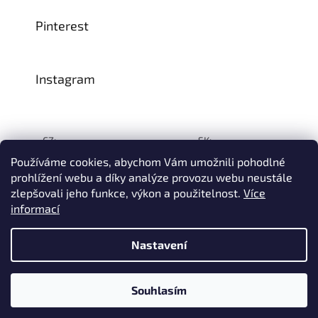
Pinterest
Instagram
CZ:
SK:
Používáme cookies, abychom Vám umožnili pohodlné
prohlížení webu a díky analýze provozu webu neustále
zlepšovali jeho funkce, výkon a použitelnost.
Více
Vytvořil Shoptet
informací
© 1993–2026
INTEA SERVICE s.r.o.
Všechna práva vyhrazena.
Nastavení
Na přelomu července a srpna může dojít k určitému zpoždění
dodávek zboží do našeho skladu, a tím i k prodloužení termínu
doručení Vaší objednávky, a to z důvodu celozávodních
dovolených našich slovinských dodavatelů. Děkujeme za
Souhlasím
pochopení.