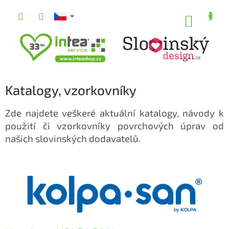
Přejít
na
NÁKUP
obsah
KOŠÍK
Katalogy, vzorkovníky
Zde najdete veškeré aktuální katalogy, návody k
použití či vzorkovníky povrchových úprav od
našich slovinských dodavatelů.
V
ý
p
i
s