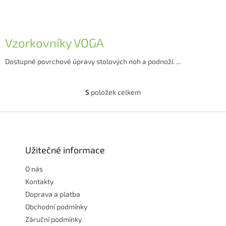
Vzorkovníky VOGA
Dostupné povrchové úpravy stolových noh a podnoží. ...
5
položek celkem
O
v
l
Z
á
á
d
p
a
a
Užitečné informace
c
t
í
O nás
í
p
r
Kontakty
v
Doprava a platba
k
Obchodní podmínky
y
Záruční podmínky
v