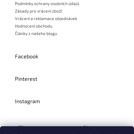
ý
Podmínky ochrany osobních údajů
p
Zásady pro vrácení zboží
i
Vrácení a reklamace objednávek
s
u
Hodnocení obchodu
Články z našeho blogu
Facebook
Pinterest
Instagram
CZ:
SK: