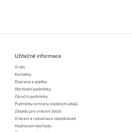
Z
á
p
a
Užitečné informace
t
O nás
í
Kontakty
Doprava a platba
Obchodní podmínky
Záruční podmínky
Podmínky ochrany osobních údajů
Zásady pro vrácení zboží
Vrácení a reklamace objednávek
Hodnocení obchodu