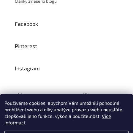
Články z našeho blogu
Facebook
Pinterest
Instagram
CZ:
SK:
Používáme cookies, abychom Vám umožnili pohodlné
prohlížení webu a díky analýze provozu webu neustále
zlepšovali jeho funkce, výkon a použitelnost.
Více
Vytvořil Shoptet
informací
© 1993–2026
INTEA SERVICE s.r.o.
Všechna práva vyhrazena.