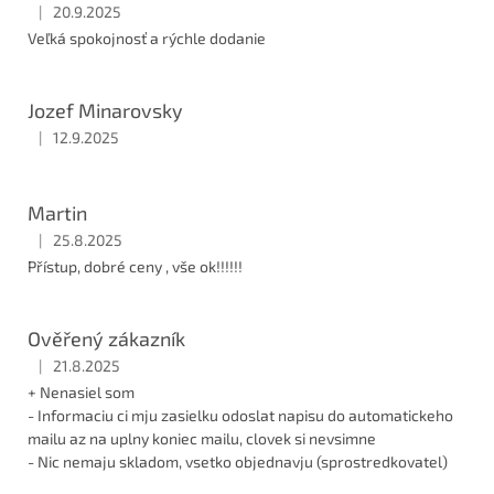
|
20.9.2025
Hodnocení obchodu je 5 z 5 hvězdiček.
Veľká spokojnosť a rýchle dodanie
Jozef Minarovsky
|
12.9.2025
Hodnocení obchodu je 5 z 5 hvězdiček.
Martin
|
25.8.2025
Hodnocení obchodu je 5 z 5 hvězdiček.
Přístup, dobré ceny , vše ok!!!!!!
Ověřený zákazník
|
21.8.2025
Hodnocení obchodu je 2 z 5 hvězdiček.
+ Nenasiel som
- Informaciu ci mju zasielku odoslat napisu do automatickeho
mailu az na uplny koniec mailu, clovek si nevsimne
- Nic nemaju skladom, vsetko objednavju (sprostredkovatel)