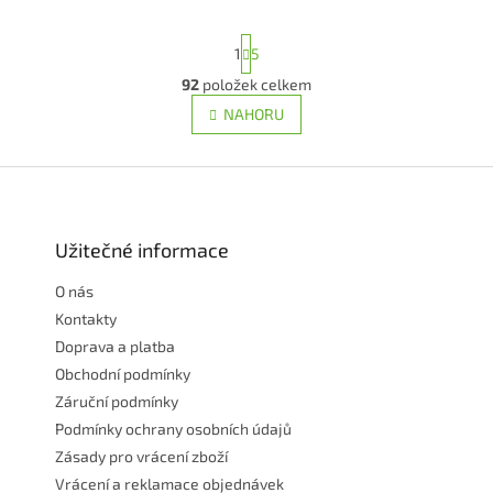
S
1
5
t
r
92
položek celkem
O
á
v
NAHORU
n
l
k
á
o
v
Z
d
á
a
á
n
c
p
í
í
a
Užitečné informace
p
t
r
O nás
í
v
Kontakty
k
y
Doprava a platba
v
Obchodní podmínky
ý
Záruční podmínky
p
i
Podmínky ochrany osobních údajů
s
Zásady pro vrácení zboží
u
Vrácení a reklamace objednávek