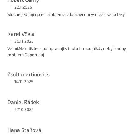
|
22.1.2026
Hodnocení obchodu je 5 z 5 hvězdiček.
Slušně jednají i přes problémy s dopravcem vše vyřešeno Diky
Karel Včela
|
30.11.2025
Hodnocení obchodu je 5 z 5 hvězdiček.
Velmi.Nekolik les spolupracuji s touto firmou,nikdy nebyl zadny
problem.Doporucuji
Zsolt martinovics
|
14.11.2025
Hodnocení obchodu je 5 z 5 hvězdiček.
Daniel Řádek
|
27.10.2025
Hodnocení obchodu je 5 z 5 hvězdiček.
Hana Staňová