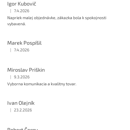
Igor Kubovič
|
7.4.2026
Hodnocení obchodu je 5 z 5 hvězdiček.
Napriek malej objednávke, zákazka bola k spokojnosti
vybavená.
Marek Pospíšil
|
7.4.2026
Hodnocení obchodu je 5 z 5 hvězdiček.
Miroslav Priškin
|
9.3.2026
Hodnocení obchodu je 5 z 5 hvězdiček.
Vyborna komunikacia a kvalitny tovar.
Ivan Olejník
|
23.2.2026
Hodnocení obchodu je 5 z 5 hvězdiček.
Robert Černy