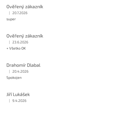
i
Ověřený zákazník
s
|
20.7.2026
Hodnocení obchodu je 5 z 5 hvězdiček.
h
super
o
d
n
Ověřený zákazník
o
|
23.6.2026
c
Hodnocení obchodu je 5 z 5 hvězdiček.
+ Všetko OK
e
n
í
Drahomír Dlabal
|
20.4.2026
Hodnocení obchodu je 5 z 5 hvězdiček.
Spokojen
Jiří Lukášek
|
9.4.2026
Hodnocení obchodu je 5 z 5 hvězdiček.