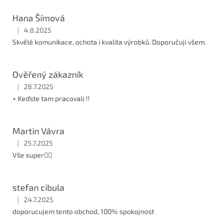
Hana Šímová
|
4.8.2025
Hodnocení obchodu je 5 z 5 hvězdiček.
Skvělé komunikace, ochota i kvalita výrobků. Doporučuji všem.
Ověřený zákazník
|
28.7.2025
Hodnocení obchodu je 5 z 5 hvězdiček.
+ Keďste tam pracovali !!
Martin Vávra
|
25.7.2025
Hodnocení obchodu je 5 z 5 hvězdiček.
Vše super👍🏼
stefan cibula
|
24.7.2025
Hodnocení obchodu je 5 z 5 hvězdiček.
doporucujem tento obchod, 100% spokojnost