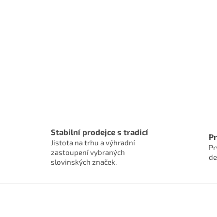
Stabilní prodejce s tradicí
P
Jistota na trhu a výhradní
Pr
zastoupení vybraných
de
slovinských značek.
Z
á
p