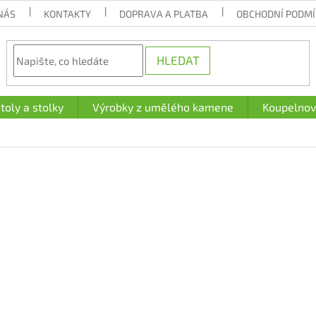
NÁS
KONTAKTY
DOPRAVA A PLATBA
OBCHODNÍ PODM
HLEDAT
toly a stolky
Výrobky z umělého kamene
Koupelnov