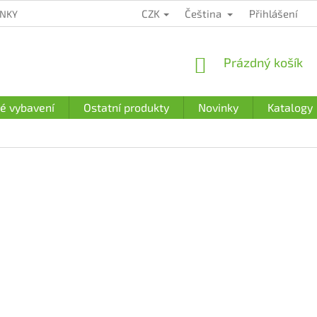
CZK
Čeština
Přihlášení
ÍNKY
ZÁRUČNÍ PODMÍNKY
PODMÍNKY OCHRANY OSOBNÍCH Ú
NÁKUPNÍ
Prázdný košík
KOŠÍK
é vybavení
Ostatní produkty
Novinky
Katalogy