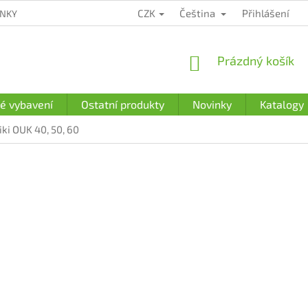
CZK
Čeština
Přihlášení
ÍNKY
ZÁRUČNÍ PODMÍNKY
PODMÍNKY OCHRANY OSOBNÍCH Ú
NÁKUPNÍ
Prázdný košík
KOŠÍK
é vybavení
Ostatní produkty
Novinky
Katalogy
ki OUK 40, 50, 60