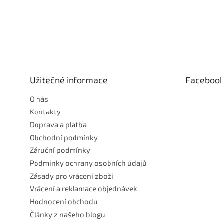
Z
á
p
a
t
Užitečné informace
Faceboo
í
O nás
Kontakty
Doprava a platba
Obchodní podmínky
Záruční podmínky
Podmínky ochrany osobních údajů
Zásady pro vrácení zboží
Vrácení a reklamace objednávek
Hodnocení obchodu
Články z našeho blogu