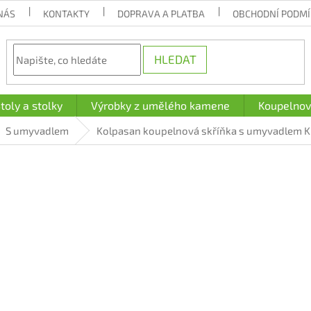
NÁS
KONTAKTY
DOPRAVA A PLATBA
OBCHODNÍ PODM
HLEDAT
toly a stolky
Výrobky z umělého kamene
Koupelnov
S umyvadlem
Kolpasan koupelnová skříňka s umyvadlem Ki