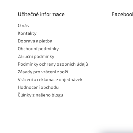
a
t
Užitečné informace
Faceboo
í
O nás
Kontakty
Doprava a platba
Obchodní podmínky
Záruční podmínky
Podmínky ochrany osobních údajů
Zásady pro vrácení zboží
Vrácení a reklamace objednávek
Hodnocení obchodu
Články z našeho blogu