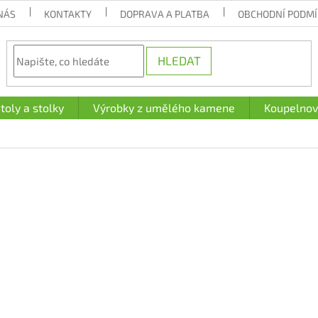
NÁS
KONTAKTY
DOPRAVA A PLATBA
OBCHODNÍ PODM
HLEDAT
toly a stolky
Výrobky z umělého kamene
Koupelnov