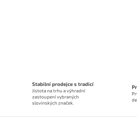
Stabilní prodejce s tradicí
P
Jistota na trhu a výhradní
Pr
zastoupení vybraných
de
slovinských značek.
Z
á
p