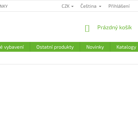
CZK
Čeština
Přihlášení
ÍNKY
ZÁRUČNÍ PODMÍNKY
PODMÍNKY OCHRANY OSOBNÍCH Ú
NÁKUPNÍ
Prázdný košík
KOŠÍK
é vybavení
Ostatní produkty
Novinky
Katalogy