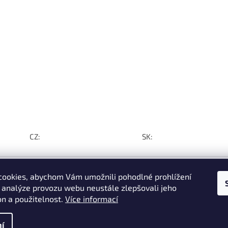
CZ:
SK:
ookies, abychom Vám umožnili pohodlné prohlížení
 analýze provozu webu neustále zlepšovali jeho
on a použitelnost.
Více informací
í do
 z
e za
í