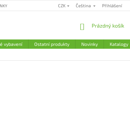
CZK
Čeština
Přihlášení
ÍNKY
ZÁRUČNÍ PODMÍNKY
PODMÍNKY OCHRANY OSOBNÍCH Ú
NÁKUPNÍ
Prázdný košík
KOŠÍK
é vybavení
Ostatní produkty
Novinky
Katalogy