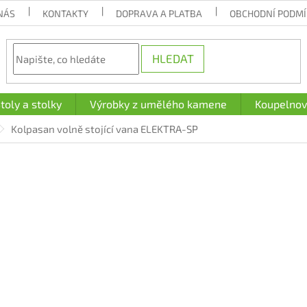
NÁS
KONTAKTY
DOPRAVA A PLATBA
OBCHODNÍ PODM
HLEDAT
toly a stolky
Výrobky z umělého kamene
Koupelnov
Kolpasan volně stojící vana ELEKTRA-SP