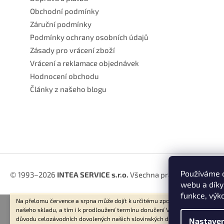
Obchodní podmínky
Záruční podmínky
Podmínky ochrany osobních údajů
Zásady pro vrácení zboží
Vrácení a reklamace objednávek
Hodnocení obchodu
Články z našeho blogu
Používáme c
© 1993–2026
INTEA SERVICE s.r.o.
Všechna práva vyhrazena.
webu a díky
funkce, výk
Na přelomu července a srpna může dojít k určitému zpoždění dodávek zbož
našeho skladu, a tím i k prodloužení termínu doručení Vaší objednávky, a to
důvodu celozávodních dovolených našich slovinských dodavatelů. Děkujem
Nastaven