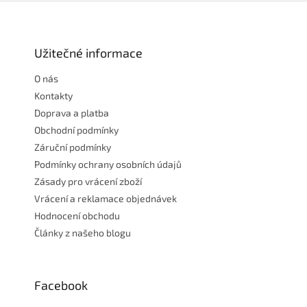
Z
á
p
a
Užitečné informace
t
O nás
í
Kontakty
Doprava a platba
Obchodní podmínky
Záruční podmínky
Podmínky ochrany osobních údajů
Zásady pro vrácení zboží
Vrácení a reklamace objednávek
Hodnocení obchodu
Články z našeho blogu
Facebook