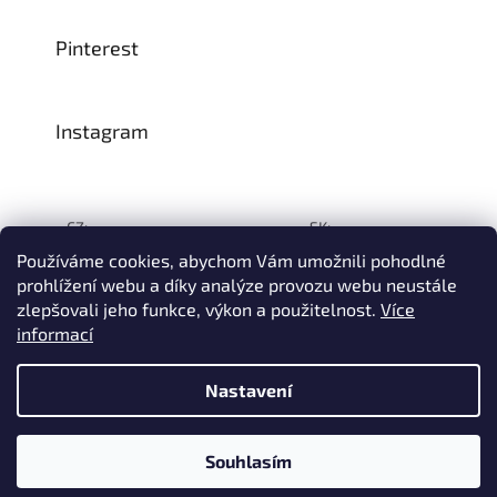
Pinterest
Instagram
CZ:
SK:
Používáme cookies, abychom Vám umožnili pohodlné
prohlížení webu a díky analýze provozu webu neustále
zlepšovali jeho funkce, výkon a použitelnost.
Více
Vytvořil Shoptet
informací
© 1993–2026
INTEA SERVICE s.r.o.
Všechna práva vyhrazena.
Nastavení
Na přelomu července a srpna může dojít k určitému zpoždění
dodávek zboží do našeho skladu, a tím i k prodloužení termínu
doručení Vaší objednávky, a to z důvodu celozávodních
dovolených našich slovinských dodavatelů. Děkujeme za
Souhlasím
pochopení.