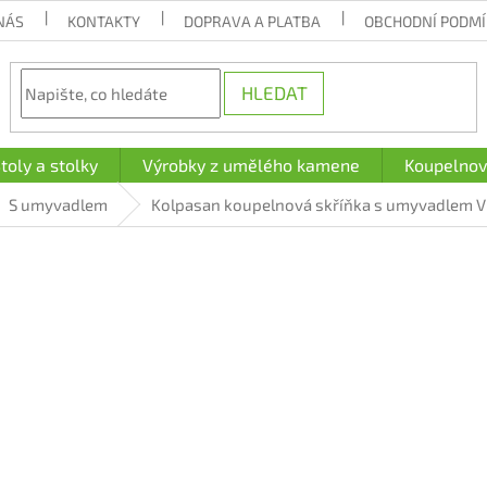
NÁS
KONTAKTY
DOPRAVA A PLATBA
OBCHODNÍ PODM
HLEDAT
toly a stolky
Výrobky z umělého kamene
Koupelnov
S umyvadlem
Kolpasan koupelnová skříňka s umyvadlem Vit