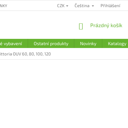
CZK
Čeština
Přihlášení
ÍNKY
ZÁRUČNÍ PODMÍNKY
PODMÍNKY OCHRANY OSOBNÍCH Ú
NÁKUPNÍ
Prázdný košík
KOŠÍK
é vybavení
Ostatní produkty
Novinky
Katalogy
toria OUV 60, 80, 100, 120