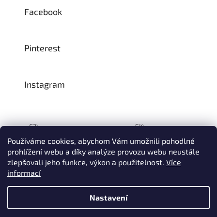
Facebook
Pinterest
Instagram
CZ:
SK:
Používáme cookies, abychom Vám umožnili pohodlné
prohlížení webu a díky analýze provozu webu neustále
zlepšovali jeho funkce, výkon a použitelnost.
Více
Vytvořil Shoptet
informací
© 1993–2026
INTEA SERVICE s.r.o.
Všechna práva vyhrazena.
Nastavení
Na přelomu července a srpna může dojít k určitému zpoždění
dodávek zboží do našeho skladu, a tím i k prodloužení termínu