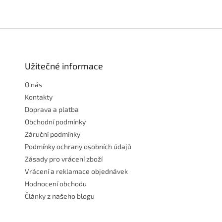
Z
á
p
a
Užitečné informace
t
O nás
í
Kontakty
Doprava a platba
Obchodní podmínky
Záruční podmínky
Podmínky ochrany osobních údajů
Zásady pro vrácení zboží
Vrácení a reklamace objednávek
Hodnocení obchodu
Články z našeho blogu