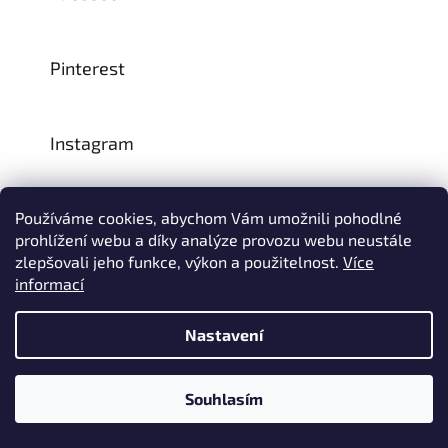
Pinterest
Instagram
Používáme cookies, abychom Vám umožnili pohodlné
CZ:
SK:
prohlížení webu a díky analýze provozu webu neustále
zlepšovali jeho funkce, výkon a použitelnost.
Více
informací
Vytvořil Shoptet
Nastavení
Na přelomu července a srpna může dojít k určitému zpoždění
© 1993–2026
INTEA SERVICE s.r.o.
Všechna práva vyhrazena.
dodávek zboží do našeho skladu, a tím i k prodloužení termínu
doručení Vaší objednávky, a to z důvodu celozávodních
dovolených našich slovinských dodavatelů. Děkujeme za
Souhlasím
pochopení.