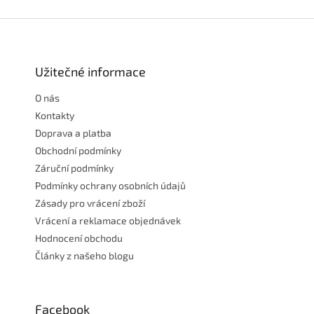
Z
á
p
a
Užitečné informace
t
O nás
í
Kontakty
Doprava a platba
Obchodní podmínky
Záruční podmínky
Podmínky ochrany osobních údajů
Zásady pro vrácení zboží
Vrácení a reklamace objednávek
Hodnocení obchodu
Články z našeho blogu
Facebook