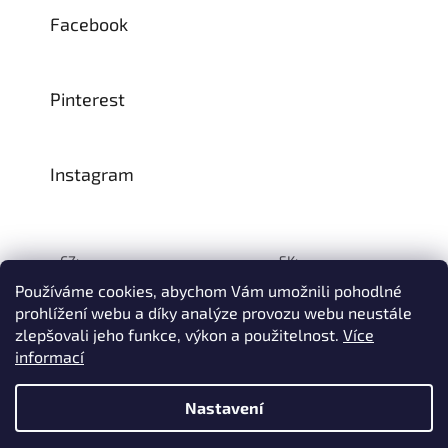
Facebook
Pinterest
Instagram
CZ:
SK:
Používáme cookies, abychom Vám umožnili pohodlné
prohlížení webu a díky analýze provozu webu neustále
zlepšovali jeho funkce, výkon a použitelnost.
Více
Vytvořil Shoptet
informací
© 1993–2026
INTEA SERVICE s.r.o.
Všechna práva vyhrazena.
Nastavení
Na přelomu července a srpna může dojít k určitému zpoždění
dodávek zboží do našeho skladu, a tím i k prodloužení termínu