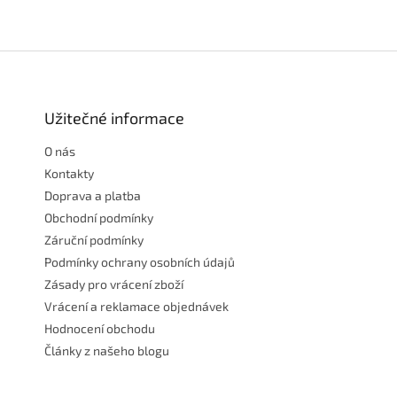
Z
á
p
a
Užitečné informace
t
O nás
í
Kontakty
Doprava a platba
Obchodní podmínky
Záruční podmínky
Podmínky ochrany osobních údajů
Zásady pro vrácení zboží
Vrácení a reklamace objednávek
Hodnocení obchodu
Články z našeho blogu