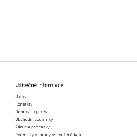
Z
á
p
a
Užitečné informace
t
O nás
í
Kontakty
Doprava a platba
Obchodní podmínky
Záruční podmínky
Podmínky ochrany osobních údajů