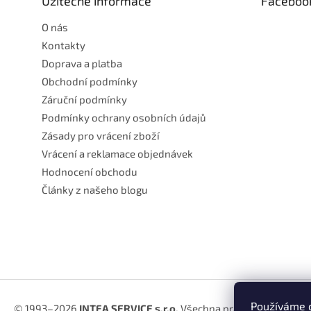
Užitečné informace
Faceboo
í
O nás
Kontakty
Doprava a platba
Obchodní podmínky
Záruční podmínky
Podmínky ochrany osobních údajů
Zásady pro vrácení zboží
Vrácení a reklamace objednávek
Hodnocení obchodu
Články z našeho blogu
Používáme c
© 1993–2026
INTEA SERVICE s.r.o.
Všechna práva vyhrazena.