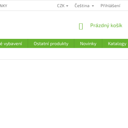
CZK
Čeština
Přihlášení
ÍNKY
ZÁRUČNÍ PODMÍNKY
PODMÍNKY OCHRANY OSOBNÍCH Ú
NÁKUPNÍ
Prázdný košík
KOŠÍK
é vybavení
Ostatní produkty
Novinky
Katalogy