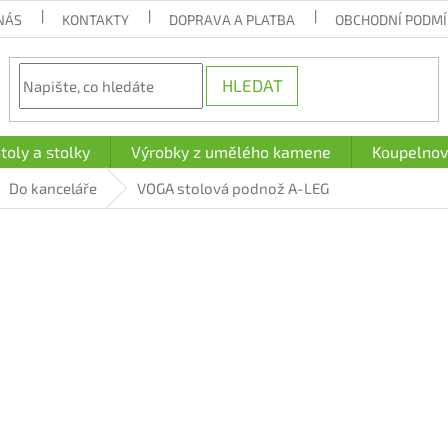
NÁS
KONTAKTY
DOPRAVA A PLATBA
OBCHODNÍ PODM
HLEDAT
toly a stolky
Výrobky z umělého kamene
Koupelnov
Do kanceláře
VOGA stolová podnož A-LEG