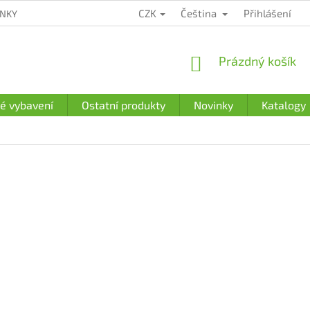
CZK
Čeština
Přihlášení
ÍNKY
ZÁRUČNÍ PODMÍNKY
PODMÍNKY OCHRANY OSOBNÍCH Ú
NÁKUPNÍ
Prázdný košík
KOŠÍK
é vybavení
Ostatní produkty
Novinky
Katalogy