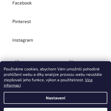
Facebook
Pinterest
Instagram
CZ:
SK:
Používáme cookies, abychom Vám umožnili pohodlné
prohlížení webu a díky analýze provozu webu neustále
zlepšovali jeho funkce, výkon a použitelnost.
Více
Vytvořil Shoptet
informací
© 1993–2026
INTEA SERVICE s.r.o.
Všechna práva vyhrazena.
Nastavení
Na přelomu července a srpna může dojít k určitému zpoždění
dodávek zboží do našeho skladu, a tím i k prodloužení termínu
doručení Vaší objednávky, a to z důvodu celozávodních