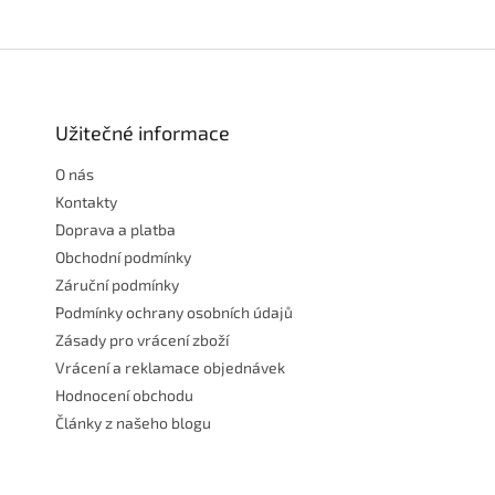
Z
á
p
a
Užitečné informace
t
O nás
í
Kontakty
Doprava a platba
Obchodní podmínky
Záruční podmínky
Podmínky ochrany osobních údajů
Zásady pro vrácení zboží
Vrácení a reklamace objednávek
Hodnocení obchodu
Články z našeho blogu