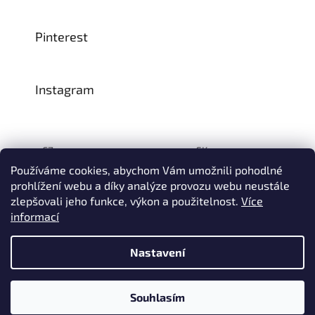
Pinterest
Instagram
CZ:
SK:
Používáme cookies, abychom Vám umožnili pohodlné
prohlížení webu a díky analýze provozu webu neustále
zlepšovali jeho funkce, výkon a použitelnost.
Více
Vytvořil Shoptet
informací
© 1993–2026
INTEA SERVICE s.r.o.
Všechna práva vyhrazena.
Nastavení
Na přelomu července a srpna může dojít k určitému zpoždění
dodávek zboží do našeho skladu, a tím i k prodloužení termínu
doručení Vaší objednávky, a to z důvodu celozávodních
dovolených našich slovinských dodavatelů. Děkujeme za
Souhlasím
pochopení.