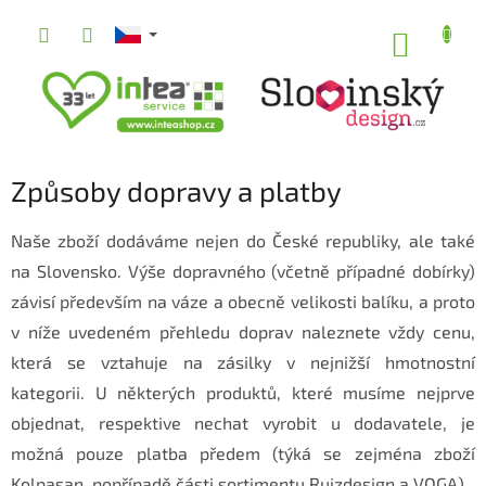
Přejít
na
NÁKUP
obsah
KOŠÍK
Způsoby dopravy a platby
Naše zboží dodáváme nejen do České republiky, ale také
na Slovensko. Výše dopravného (včetně případné dobírky)
závisí především na váze a obecně velikosti balíku, a proto
v níže uvedeném přehledu doprav naleznete vždy cenu,
která se vztahuje na zásilky v nejnižší hmotnostní
kategorii. U některých produktů, které musíme nejprve
objednat, respektive nechat vyrobit u dodavatele, je
možná pouze platba předem (týká se zejména zboží
Kolpasan, popřípadě části sortimentu Rujzdesign a VOGA).