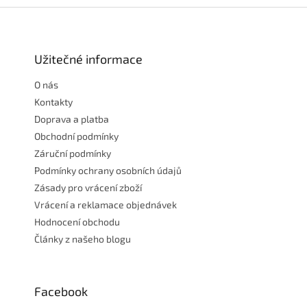
Z
á
p
a
Užitečné informace
t
O nás
í
Kontakty
Doprava a platba
Obchodní podmínky
Záruční podmínky
Podmínky ochrany osobních údajů
Zásady pro vrácení zboží
Vrácení a reklamace objednávek
Hodnocení obchodu
Články z našeho blogu
Facebook