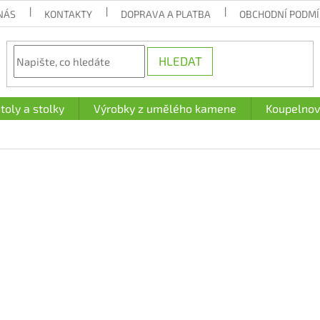
NÁS
KONTAKTY
DOPRAVA A PLATBA
OBCHODNÍ PODM
HLEDAT
toly a stolky
Výrobky z umělého kamene
Koupelnov