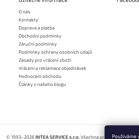
í
O nás
Kontakty
Doprava a platba
Obchodní podmínky
Záruční podmínky
Podmínky ochrany osobních údajů
Zásady pro vrácení zboží
Vrácení a reklamace objednávek
Hodnocení obchodu
Články z našeho blogu
Používáme c
© 1993–2026
INTEA SERVICE s.r.o.
Všechna práva vyhrazena.