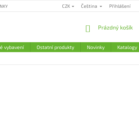
CZK
Čeština
Přihlášení
ÍNKY
ZÁRUČNÍ PODMÍNKY
PODMÍNKY OCHRANY OSOBNÍCH Ú
NÁKUPNÍ
Prázdný košík
KOŠÍK
é vybavení
Ostatní produkty
Novinky
Katalogy