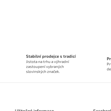
Stabilní prodejce s tradicí
P
Jistota na trhu a výhradní
Pr
zastoupení vybraných
de
slovinských značek.
Z
á
p
a
t
Užitečné informace
Faceboo