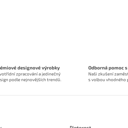
rémiové designové výrobky
Odborná pomoc s
votřídní zpracování a jedinečný
Naši zkušení zaměs
sign podle nejnovějších trendů.
s volbou vhodného 
k
Pinterest