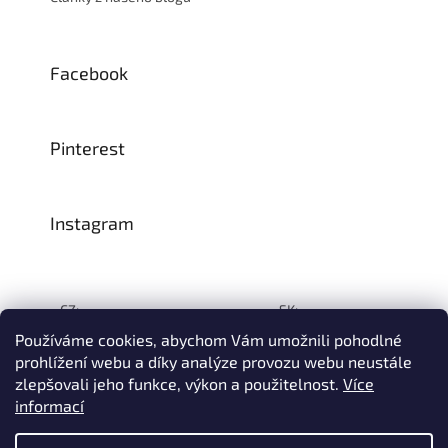
Facebook
Pinterest
Instagram
CZ:
SK:
Používáme cookies, abychom Vám umožnili pohodlné
prohlížení webu a díky analýze provozu webu neustále
zlepšovali jeho funkce, výkon a použitelnost.
Více
Vytvořil Shoptet
informací
© 1993–2026
INTEA SERVICE s.r.o.
Všechna práva vyhrazena.