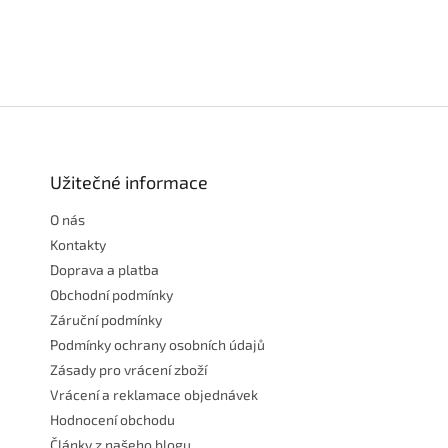
Z
á
p
a
Užitečné informace
t
O nás
í
Kontakty
Doprava a platba
Obchodní podmínky
Záruční podmínky
Podmínky ochrany osobních údajů
Zásady pro vrácení zboží
Vrácení a reklamace objednávek
Hodnocení obchodu
Články z našeho blogu