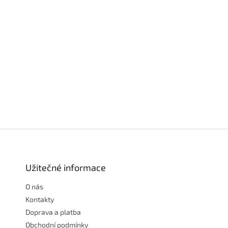
Z
á
p
a
Užitečné informace
t
O nás
í
Kontakty
Doprava a platba
Obchodní podmínky