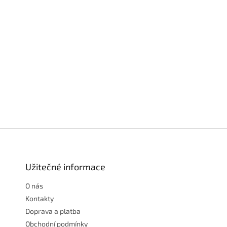
Z
á
p
a
Užitečné informace
t
O nás
í
Kontakty
Doprava a platba
Obchodní podmínky