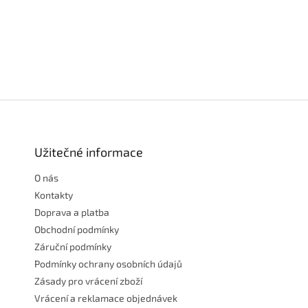
Z
á
p
a
Užitečné informace
t
O nás
í
Kontakty
Doprava a platba
Obchodní podmínky
Záruční podmínky
Podmínky ochrany osobních údajů
Zásady pro vrácení zboží
Vrácení a reklamace objednávek