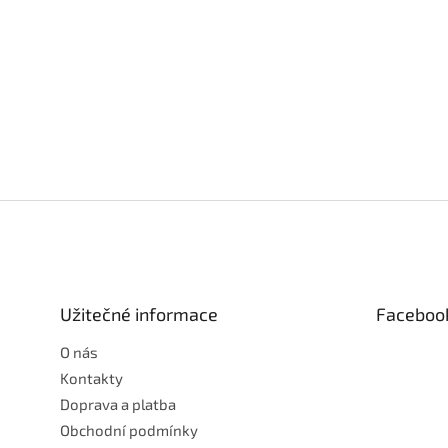
Z
á
p
a
t
Užitečné informace
Faceboo
í
O nás
Kontakty
Doprava a platba
Obchodní podmínky