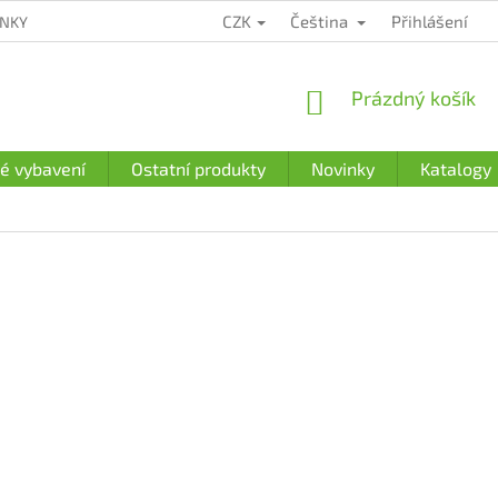
CZK
Čeština
Přihlášení
ÍNKY
ZÁRUČNÍ PODMÍNKY
PODMÍNKY OCHRANY OSOBNÍCH Ú
NÁKUPNÍ
Prázdný košík
KOŠÍK
é vybavení
Ostatní produkty
Novinky
Katalogy