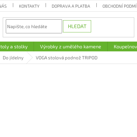
NÁS
KONTAKTY
DOPRAVA A PLATBA
OBCHODNÍ PODM
HLEDAT
toly a stolky
Výrobky z umělého kamene
Koupelnov
Do jídelny
VOGA stolová podnož TRIPOD