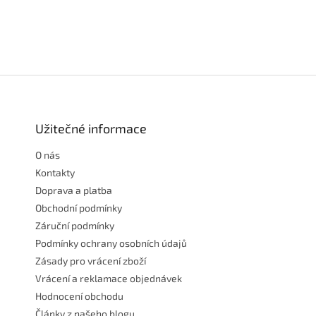
Z
á
p
a
Užitečné informace
t
O nás
í
Kontakty
Doprava a platba
Obchodní podmínky
Záruční podmínky
Podmínky ochrany osobních údajů
Zásady pro vrácení zboží
Vrácení a reklamace objednávek
Hodnocení obchodu
Články z našeho blogu