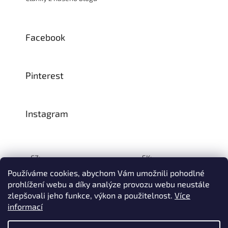
Facebook
Pinterest
Instagram
CZ:
SK:
Používáme cookies, abychom Vám umožnili pohodlné
prohlížení webu a díky analýze provozu webu neustále
zlepšovali jeho funkce, výkon a použitelnost.
Více
Vytvořil Shoptet
informací
© 1993–2026
INTEA SERVICE s.r.o.
Všechna práva vyhrazena.