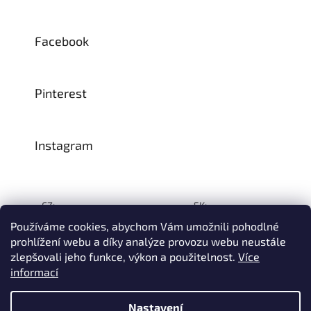
Facebook
Pinterest
Instagram
CZ:
SK:
Používáme cookies, abychom Vám umožnili pohodlné
prohlížení webu a díky analýze provozu webu neustále
zlepšovali jeho funkce, výkon a použitelnost.
Více
Vytvořil Shoptet
informací
© 1993–2026
INTEA SERVICE s.r.o.
Všechna práva vyhrazena.
Nastavení