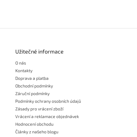
Z
á
p
a
Užitečné informace
t
O nás
í
Kontakty
Doprava a platba
Obchodní podmínky
Záruční podmínky
Podmínky ochrany osobních údajů
Zásady pro vrácení zboží
Vrácení a reklamace objednávek
Hodnocení obchodu
Články z našeho blogu