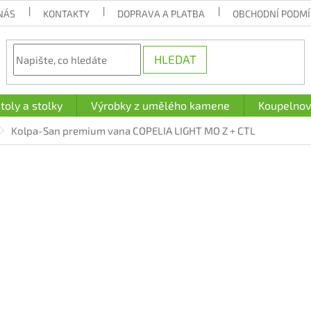
NÁS
KONTAKTY
DOPRAVA A PLATBA
OBCHODNÍ PODM
HLEDAT
toly a stolky
Výrobky z umělého kamene
Koupelnov
Kolpa-San premium vana COPELIA LIGHT MO Z + CTL