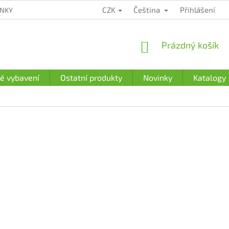
CZK
Čeština
Přihlášení
ÍNKY
ZÁRUČNÍ PODMÍNKY
PODMÍNKY OCHRANY OSOBNÍCH Ú
NÁKUPNÍ
Prázdný košík
KOŠÍK
é vybavení
Ostatní produkty
Novinky
Katalogy