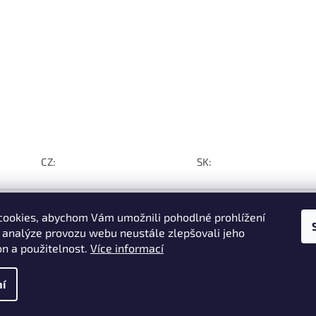
CZ:
SK:
ookies, abychom Vám umožnili pohodlné prohlížení
 analýze provozu webu neustále zlepšovali jeho
on a použitelnost.
Více informací
í do
 z
e za
í