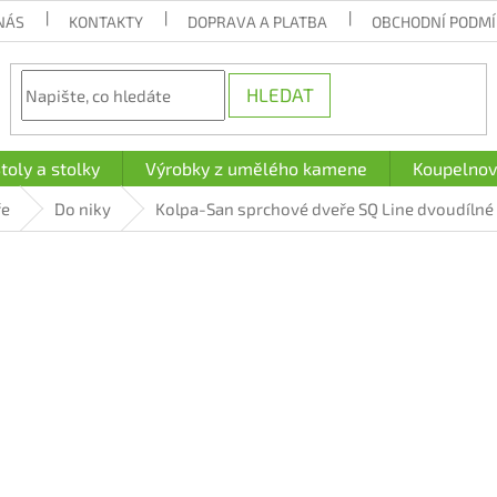
NÁS
KONTAKTY
DOPRAVA A PLATBA
OBCHODNÍ PODM
HLEDAT
toly a stolky
Výrobky z umělého kamene
Koupelnov
ře
Do niky
Kolpa-San sprchové dveře SQ Line dvoudílné si