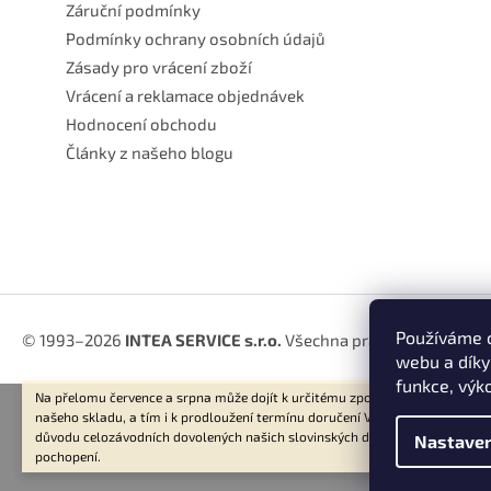
Záruční podmínky
Podmínky ochrany osobních údajů
Zásady pro vrácení zboží
Vrácení a reklamace objednávek
Hodnocení obchodu
Články z našeho blogu
Používáme c
© 1993–2026
INTEA SERVICE s.r.o.
Všechna práva vyhrazena.
webu a díky
funkce, výk
Na přelomu července a srpna může dojít k určitému zpoždění dodávek zbož
našeho skladu, a tím i k prodloužení termínu doručení Vaší objednávky, a to
důvodu celozávodních dovolených našich slovinských dodavatelů. Děkujem
Nastaven
pochopení.