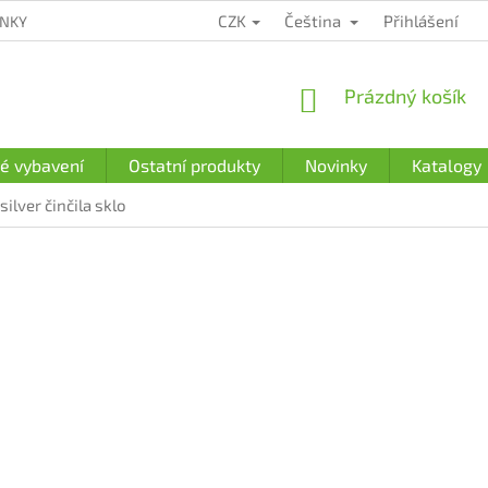
CZK
Čeština
Přihlášení
ÍNKY
ZÁRUČNÍ PODMÍNKY
PODMÍNKY OCHRANY OSOBNÍCH Ú
NÁKUPNÍ
Prázdný košík
KOŠÍK
é vybavení
Ostatní produkty
Novinky
Katalogy
lver činčila sklo