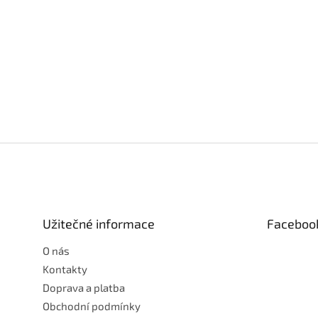
Z
á
p
a
t
Užitečné informace
Faceboo
í
O nás
Kontakty
Doprava a platba
Obchodní podmínky