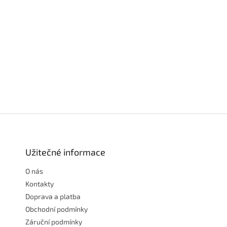
Z
á
p
a
Užitečné informace
t
O nás
í
Kontakty
Doprava a platba
Obchodní podmínky
Záruční podmínky